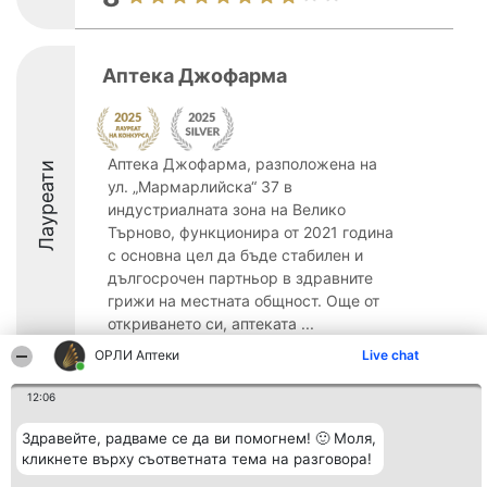
Аптека Джофарма
Аптека Джофарма, разположена на
Лауреати
ул. „Мармарлийска“ 37 в
индустриалната зона на Велико
Търново, функционира от 2021 година
с основна цел да бъде стабилен и
дългосрочен партньор в здравните
грижи на местната общност. Още от
откриването си, аптеката ...
ОРЛИ Аптеки
Live chat
8.5
12:06
Здравейте, радваме се да ви помогнем! 🙂 Моля,
Организатор на
Класация
Контакти
класиране
кликнете върху съответната тема на разговора!
Победители
Контакти
Beautiful Company S.R.L.
Списък на