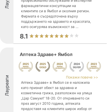
професионално обслужване и експертни
фармацевтични консултации на
клиентите си в Ямбол и околния регион.
Фирмата е съсредоточена върху
поддържането на здравето и красотата,
като осигурява възможност за ...
8.1
Аптека Здраве+ Ямбол
Лауреати
Покажи повече >>
Аптека Здраве+ в Ямбол се е наложила
като признат обект за здравна и
козметична грижа, разположен на улица
„Цар Самуил“ 18-20. От откриването си
през август 2010 година, аптеката
предоставя на клиентите широк избор от