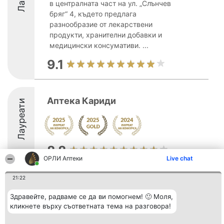
в централната част на ул. „Слънчев
бряг“ 4, където предлага
разнообразие от лекарствени
продукти, хранителни добавки и
медицински консумативи. ...
9.1
Аптека Кариди
Лауреати
8.8
ОРЛИ Аптеки
Live chat
21:22
Организатор на
Класация
Контакти
класиране
Победители
Контакти
Здравейте, радваме се да ви помогнем! 🙂 Моля,
Beautiful Company S.R.L.
Списък на
кликнете върху съответната тема на разговора!
BulevardulAleea Timișul De
всички
Sus Nr. 2, Bl. A30, Sc. A, Et.
победители
4, Ap. 13
Правила