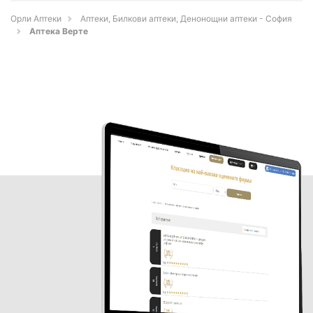
Орли Аптеки
Аптеки, Билкови аптеки, Денонощни аптеки - София
Аптека Верте