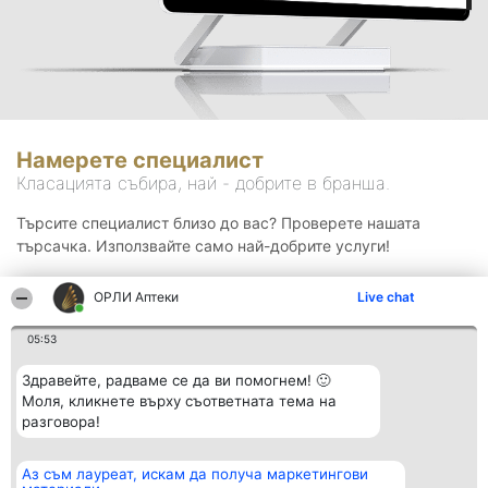
Намерете специалист
Класацията събира, най - добрите в бранша.
Търсите специалист близо до вас? Проверете нашата
търсачка. Използвайте само най-добрите услуги!
ОРЛИ Аптеки
Live chat
Търсене
05:53
Здравейте, радваме се да ви помогнем! 🙂
Моля, кликнете върху съответната тема на
разговора!
Аз съм лауреат, искам да получа маркетингови
Организатор на
Класация
Контакти