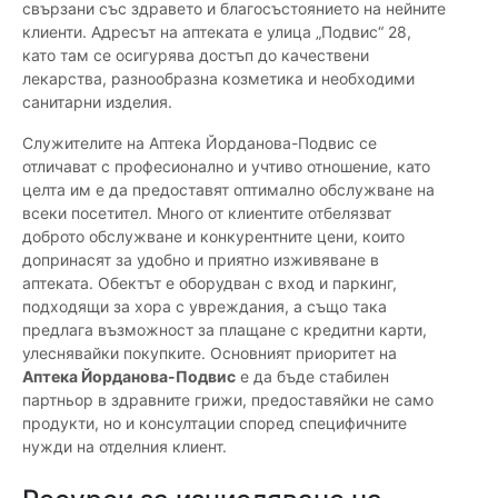
свързани със здравето и благосъстоянието на нейните
клиенти. Адресът на аптеката е улица „Подвис“ 28,
като там се осигурява достъп до качествени
лекарства, разнообразна козметика и необходими
санитарни изделия.
Служителите на Аптека Йорданова-Подвис се
отличават с професионално и учтиво отношение, като
целта им е да предоставят оптимално обслужване на
всеки посетител. Много от клиентите отбелязват
доброто обслужване и конкурентните цени, които
допринасят за удобно и приятно изживяване в
аптеката. Обектът е оборудван с вход и паркинг,
подходящи за хора с увреждания, а също така
предлага възможност за плащане с кредитни карти,
улеснявайки покупките. Основният приоритет на
Аптека Йорданова-Подвис
е да бъде стабилен
партньор в здравните грижи, предоставяйки не само
продукти, но и консултации според специфичните
нужди на отделния клиент.