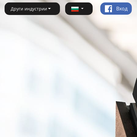
Вход
Други индустрии