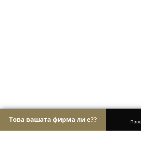
Това вашата фирма ли е??
Пров