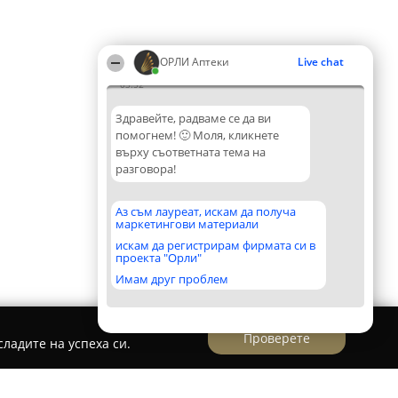
ОРЛИ Аптеки
Live chat
03:52
Здравейте, радваме се да ви
помогнем! 🙂 Моля, кликнете
върху съответната тема на
разговора!
Аз съм лауреат, искам да получа
маркетингови материали
искам да регистрирам фирмата си в
проекта "Орли"
Имам друг проблем
Проверете
ладите на успеха си.