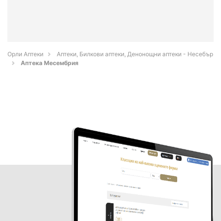
Орли Аптеки
Аптеки, Билкови аптеки, Денонощни аптеки - Несебър
Аптека Месембрия