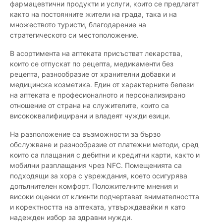
фармацевтични продукти и услуги, които се предлагат
както на постоянните жители на града, така и на
множеството туристи, благодарение на
стратегическото си местоположение.
В асортимента на аптеката присъстват лекарства,
които се отпускат по рецепта, медикаменти без
рецепта, разнообразие от хранителни добавки и
медицинска козметика. Един от характерните белези
на аптеката е професионалното и персонализирано
отношение от страна на служителите, които са
висококвалифицирани и владеят чужди езици.
На разположение са възможности за бързо
обслужване и разнообразие от платежни методи, сред
които са плащания с дебитни и кредитни карти, както и
мобилни разплащания чрез NFC. Помещенията са
подходящи за хора с увреждания, което осигурява
допълнителен комфорт. Положителните мнения и
високи оценки от клиенти подчертават внимателността
и коректността на аптеката, утвърждавайки я като
надежден избор за здравни нужди.