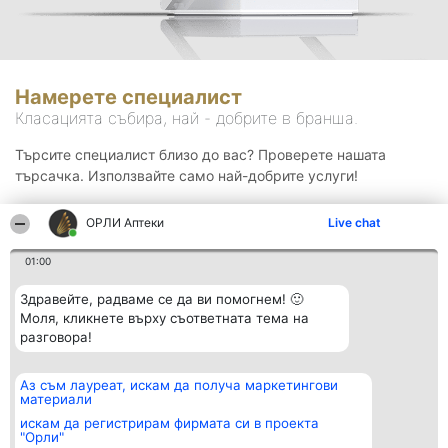
Намерете специалист
Класацията събира, най - добрите в бранша.
Търсите специалист близо до вас? Проверете нашата
търсачка. Използвайте само най-добрите услуги!
ОРЛИ Аптеки
Live chat
Търсене
01:00
Здравейте, радваме се да ви помогнем! 🙂
Моля, кликнете върху съответната тема на
разговора!
Аз съм лауреат, искам да получа маркетингови
Организатор на
Класация
Контакти
материали
класиране
Победители
Контакти
Beautiful Company S.R.L.
Списък на
искам да регистрирам фирмата си в проекта
BulevardulAleea Timișul De
всички
"Орли"
Sus Nr. 2, Bl. A30, Sc. A, Et.
победители