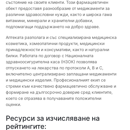
състояние на своите клиенти. Този фармацевтичен
обект предоставя разнообразие от медикаменти за
различни здравословни нужди, както и широка гама
витамини, минерали и хранителни добавки,
подпомагащи поддържането на добро здраве.
Аптеката разполага и със специализирана медицинска
козметика, хомеопатични продукти, медицински
принадлежности и консумативи, както и натурални
билки. Работата по договор с Националната
здравноосигурителна каса (НЗОК) позволява
отпускането на лекарства по протоколи А, В и С,
включително централизирано заплащани медикаменти
и медицински изделия. Професионалният екип се
стреми към качествено фармацевтично обслужване и
формиране на дългосрочно доверие сред клиентите,
което се отразява в получаваните положителни
оценки.
Ресурси за изчисляване на
рейтингите: