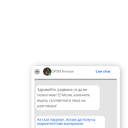
ОРЛИ Аптеки
Live chat
05:18
Здравейте, радваме се да ви
помогнем! 🙂 Моля, кликнете
върху съответната тема на
разговора!
Аз съм лауреат, искам да получа
маркетингови материали