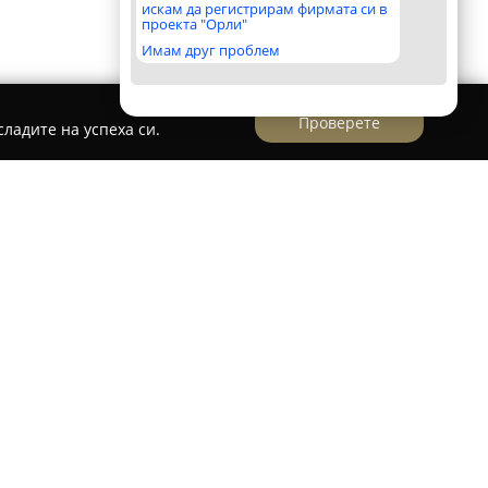
искам да регистрирам фирмата си в
проекта "Орли"
Имам друг проблем
Проверете
ладите на успеха си.
ожена в град Китен на ул. „Странджа“ 25,
дикаменти и здравни стоки на своите клиенти.
ка за местното население и посетителите на
 продукти за своето здраве.
се отличава с компетентност и отзивчивост,
нформация и квалифицирани консултации