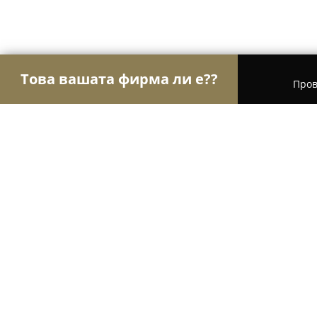
Това вашата фирма ли е??
Пров
Орли Аптеки
Аптеки, Билкови аптеки, Деноно
Аптека "Дани Фарма"
8.9
(18)
Китен, ул. „Странджа“ 25