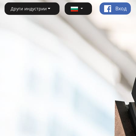
Вход
Други индустрии