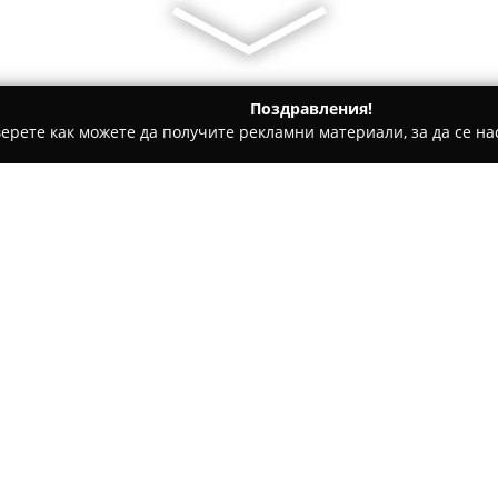
Поздравления!
ерете как можете да получите рекламни материали, за да се нас
щни аптеки - Бургас
Аптека "Дани Фарма"
Относно компанията:
Аптека Дани Фарма
, разпол
предоставя богат избор от ме
Тази аптека е установена точ
града, които търсят надеждни
Висококвалифицираният екип 
като предоставя подробна и