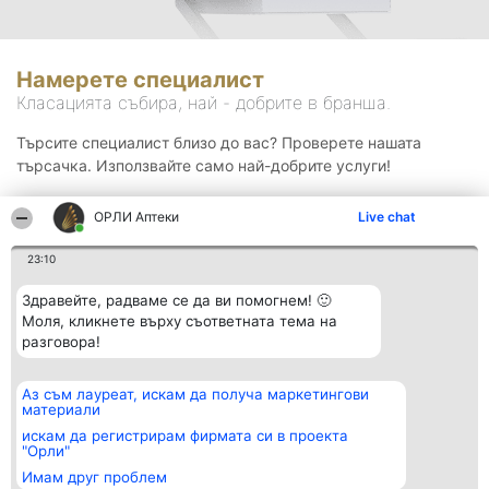
Намерете специалист
Класацията събира, най - добрите в бранша.
Търсите специалист близо до вас? Проверете нашата
търсачка. Използвайте само най-добрите услуги!
ОРЛИ Аптеки
Live chat
Търсене
23:10
Здравейте, радваме се да ви помогнем! 🙂
Моля, кликнете върху съответната тема на
разговора!
Аз съм лауреат, искам да получа маркетингови
Организатор на
Класация
Контакти
материали
класиране
Победители
Контакти
Beautiful Company S.R.L.
Списък на
искам да регистрирам фирмата си в проекта
BulevardulAleea Timișul De
всички
"Орли"
Sus Nr. 2, Bl. A30, Sc. A, Et.
победители
Имам друг проблем
4, Ap. 13
Правила