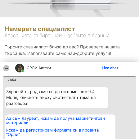
Намерете специалист
Класацията събира, най - добрите в бранша.
Търсите специалист близо до вас? Проверете нашата
търсачка. Използвайте само най-добрите услуги!
ОРЛИ Аптеки
Live chat
Търсене
21:54
Здравейте, радваме се да ви помогнем! 🙂
Моля, кликнете върху съответната тема на
разговора!
Аз съм лауреат, искам да получа маркетингови
Организатор на
Класация
Контакти
материали
класиране
Победители
Контакти
Beautiful Company S.R.L.
Списък на
искам да регистрирам фирмата си в проекта
BulevardulAleea Timișul De
всички
"Орли"
Sus Nr. 2, Bl. A30, Sc. A, Et.
победители