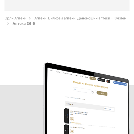
Орли Аптеки
Аптеки, Билкови аптеки, Денонощни аптеки - Куклен
Аптека 36.6