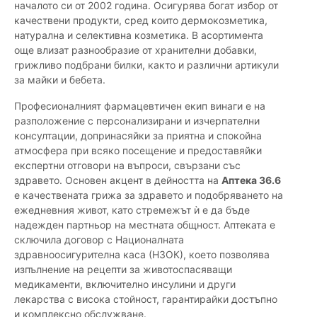
началото си от 2002 година. Осигурява богат избор от
качествени продукти, сред които дермокозметика,
натурална и селективна козметика. В асортимента
още влизат разнообразие от хранителни добавки,
грижливо подбрани билки, както и различни артикули
за майки и бебета.
Професионалният фармацевтичен екип винаги е на
разположение с персонализирани и изчерпателни
консултации, допринасяйки за приятна и спокойна
атмосфера при всяко посещение и предоставяйки
експертни отговори на въпроси, свързани със
здравето. Основен акцент в дейността на
Аптека 36.6
е качествената грижа за здравето и подобряването на
ежедневния живот, като стремежът ѝ е да бъде
надежден партньор на местната общност. Аптеката е
сключила договор с Националната
здравноосигурителна каса (НЗОК), което позволява
изпълнение на рецепти за животоспасяващи
медикаменти, включително инсулини и други
лекарства с висока стойност, гарантирайки достъпно
и комплексно обслужване.