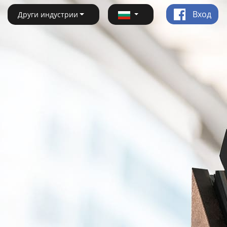
Вход
Други индустрии