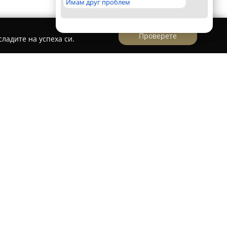
Имам друг проблем
Проверете
ладите на успеха си.
г
ряг
представлява важен здравен обект, удобно
 на курортния комплекс Слънчев бряг.
та на Кейбълтел, непосредствено срещу
сно достъпна за местното население и
орта. Благодарение на това разположение се
обходими лекарства и фармацевтични услуги.
лиентски рейтинг и множество положителни
а нивото на обслужване и установеното