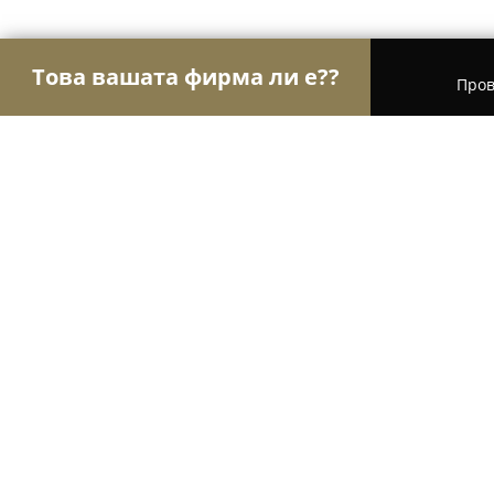
Това вашата фирма ли е??
Пров
Орли Аптеки
Аптеки, Билкови аптеки, Деноно
Аптека Автогара- Слънчев Бряг
9.2
(38)
Слънчев бряг, Nesebar
Покажи телефонния номер