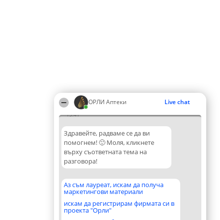
ОРЛИ Аптеки
Live chat
15:41
Здравейте, радваме се да ви
помогнем! 🙂 Моля, кликнете
върху съответната тема на
разговора!
Аз съм лауреат, искам да получа
маркетингови материали
искам да регистрирам фирмата си в
проекта "Орли"