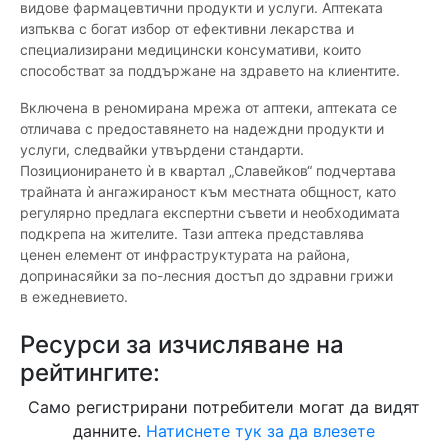
видове фармацевтични продукти и услуги. Аптеката
изпъква с богат избор от ефективни лекарства и
специализирани медицински консумативи, които
способстват за поддържане на здравето на клиентите.
Включена в реномирана мрежа от аптеки, аптеката се
отличава с предоставянето на надеждни продукти и
услуги, следвайки утвърдени стандарти.
Позиционирането ѝ в квартал „Славейков“ подчертава
трайната ѝ ангажираност към местната общност, като
регулярно предлага експертни съвети и необходимата
подкрепа на жителите. Тази аптека представлява
ценен елемент от инфраструктурата на района,
допринасяйки за по-лесния достъп до здравни грижи
в ежедневието.
Ресурси за изчисляване на
рейтингите:
Само регистрирани потребители могат да видят
данните.
Натиснете тук за да влезете