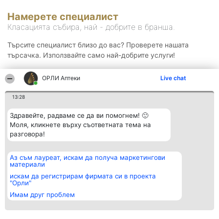
Намерете специалист
Класацията събира, най - добрите в бранша.
Търсите специалист близо до вас? Проверете нашата
търсачка. Използвайте само най-добрите услуги!
ОРЛИ Аптеки
Live chat
Търсене
13:28
Здравейте, радваме се да ви помогнем! 🙂
Моля, кликнете върху съответната тема на
разговора!
Аз съм лауреат, искам да получа маркетингови
Организатор на
Класация
Контакти
материали
класиране
Победители
Контакти
Beautiful Company S.R.L.
Списък на
искам да регистрирам фирмата си в проекта
BulevardulAleea Timișul De
всички
"Орли"
Sus Nr. 2, Bl. A30, Sc. A, Et.
победители
Имам друг проблем
4, Ap. 13
Правила
București 53-238
Статут/Устав
CUI 36737675
Политика за
поверителност