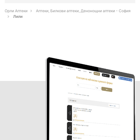
Орли Аптеки
Аптеки, Билкови аптеки, Денонощни аптеки - София
Лили