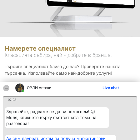
Намерете специалист
Класацията събира, най - добрите в бранша.
Търсите специалист близо до вас? Проверете нашата
търсачка. Използвайте само най-добрите услуги!
ОРЛИ Аптеки
Live chat
Търсене
02:28
Здравейте, радваме се да ви помогнем! 🙂
Моля, кликнете върху съответната тема на
разговора!
Аз съм лауреат, искам да получа маркетингови
Организатор на
Класация
Контакти