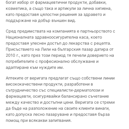
богат избор от фармацевтични продукти, добавки,
козметика, а също така и артикули за лична хигиена,
като предоставя цялостни решения за здравето и
поддържане на добър външен вид.
Сред предимствата на компанията е партньорството с
Националната здравноосигурителна каса, което
предоставя улеснен достъп до лекарства с рецепта.
Присъствието на Лили на българския пазар датира от
2010 г., като през този период тя печели доверието на
потребителите с професионално обслужване и
адаптиране към нуждите им.
Аптеките от веригата предлагат също собствени линии
висококачествени продукти, разработени в
сътрудничество със специалисти-дерматолози и
фармацевти, осигурявайки балансирано съчетание
между качество и достъпни цени. Веригата се стреми
да бъде на разположение на своите клиенти винаги,
като допуска лесно пазаруване и предоставя бърза
помощ при всякакви запитвания.