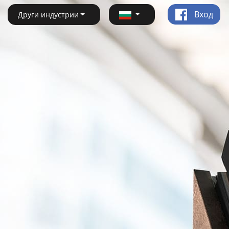
Вход
Други индустрии