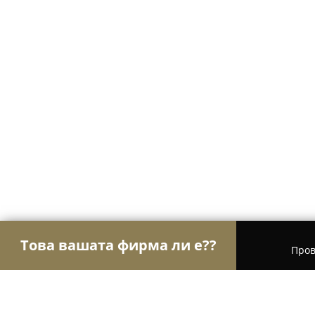
Това вашата фирма ли е??
Пров
Орли Аптеки
Аптеки, Билкови аптеки, Деноно