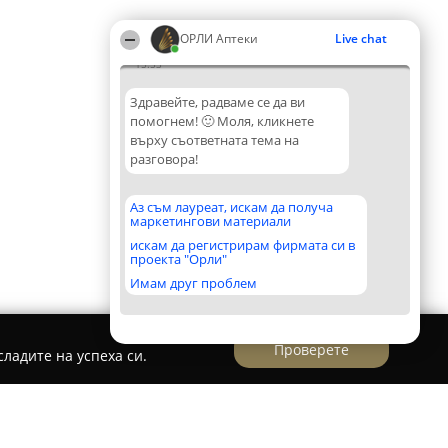
ОРЛИ Аптеки
Live chat
15:53
Здравейте, радваме се да ви
помогнем! 🙂 Моля, кликнете
върху съответната тема на
разговора!
Аз съм лауреат, искам да получа
маркетингови материали
искам да регистрирам фирмата си в
проекта "Орли"
Имам друг проблем
Проверете
ладите на успеха си.