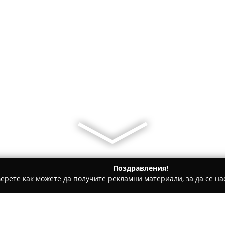
Поздравления!
ерете как можете да получите рекламни материали, за да се нас
щни аптеки - Нане
НАР Фарма