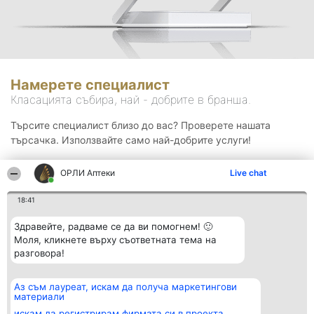
Намерете специалист
Класацията събира, най - добрите в бранша.
Търсите специалист близо до вас? Проверете нашата
търсачка. Използвайте само най-добрите услуги!
ОРЛИ Аптеки
Live chat
Търсене
18:41
Здравейте, радваме се да ви помогнем! 🙂
Моля, кликнете върху съответната тема на
разговора!
Аз съм лауреат, искам да получа маркетингови
Организатор на
Класация
Контакти
материали
класиране
Победители
Контакти
Beautiful Company S.R.L.
Списък на
искам да регистрирам фирмата си в проекта