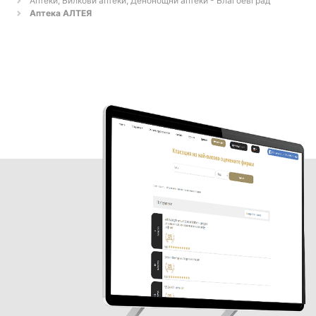
Аптеки, Билкови аптеки, Денонощни аптеки - Благоевград
Аптека АЛТЕЯ