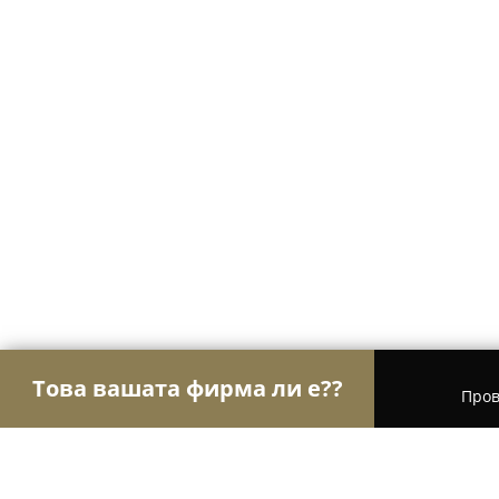
Това вашата фирма ли е??
Пров
Орли Аптеки
Аптеки, Билкови аптеки, Деноно