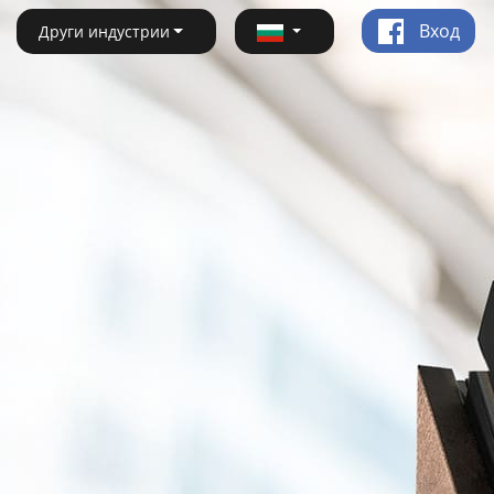
Вход
Други индустрии