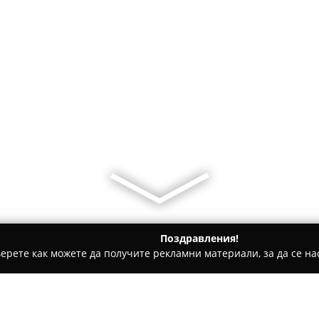
Поздравления!
ерете как можете да получите рекламни материали, за да се нас
щни аптеки - Бургас
Аптека Афиа парк Велека