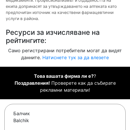
медикаменти. Професионализмът и отдадеността на
екипа допринасят за утвърждаването на аптеката като
предпочитан източник на качествени фармацевтични
услуги в района.
Ресурси за изчисляване на
рейтингите:
Само регистрирани потребители могат да видят
данните.
Натиснете тук за да влезете
Това вашата фирма ли е?
?
Поздравления!
Проверете как да събирате
рекламни материали!
Балчик
Balchik