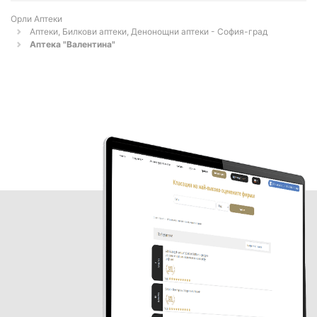
Орли Аптеки
Аптеки, Билкови аптеки, Денонощни аптеки - София-град
Аптека "Валентина"