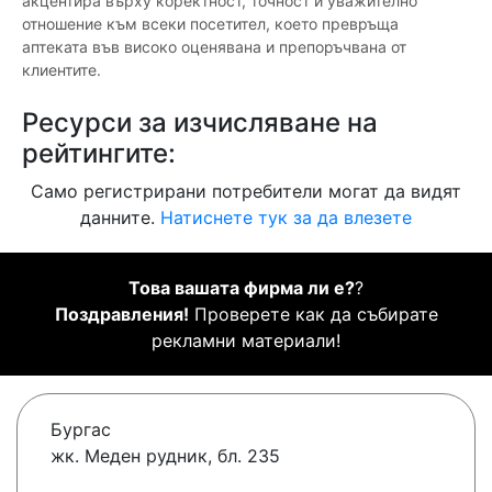
акцентира върху коректност, точност и уважително
отношение към всеки посетител, което превръща
аптеката във високо оценявана и препоръчвана от
клиентите.
Ресурси за изчисляване на
рейтингите:
Само регистрирани потребители могат да видят
данните.
Натиснете тук за да влезете
Това вашата фирма ли е?
?
Поздравления!
Проверете как да събирате
рекламни материали!
Бургас
жк. Меден рудник, бл. 235