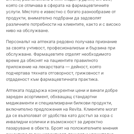
която се отличава в сферата на фармацевтичните
услуги. Мястото е известно с богато разнообразие от
продукти, внимателно подбрани да задоволят
различните потребности на клиентите, както и с високо
ниво на обслужване.
Персоналът на аптеката редовно получава признание
за своята учтивост, професионализъм и бързина при
обслужване. Фармацевтите отделят необходимото
време да обяснят на пациентите правилното
приложение на лекарствата — дейност, която
подчертава тяхната отговорност, грижовност и
отдаденост към фармацевтичната практика.
Аптеката поддържа конкурентни цени и винаги добре
зареден асортимент, обхващащ стандартни
медикаменти и специализирани билкови продукти,
включително предложения на Revita. Клиентите могат
да се възползват от удобства като достъп за хора с
инвалидни колички и възможност за директно
пазаруване в обекта. Броят на положителните мнения