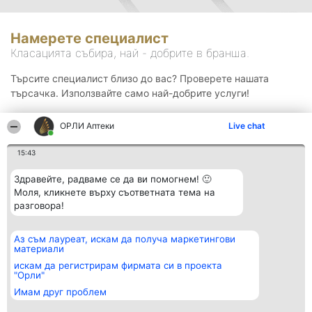
Намерете специалист
Класацията събира, най - добрите в бранша.
Търсите специалист близо до вас? Проверете нашата
търсачка. Използвайте само най-добрите услуги!
ОРЛИ Аптеки
Live chat
Търсене
15:43
Здравейте, радваме се да ви помогнем! 🙂
Моля, кликнете върху съответната тема на
разговора!
Аз съм лауреат, искам да получа маркетингови
Организатор на
Класация
Контакти
материали
класиране
Победители
Контакти
Beautiful Company S.R.L.
Списък на
искам да регистрирам фирмата си в проекта
BulevardulAleea Timișul De
всички
"Орли"
Sus Nr. 2, Bl. A30, Sc. A, Et.
победители
Имам друг проблем
4, Ap. 13
Правила
București 53-238
Статут/Устав
CUI 36737675