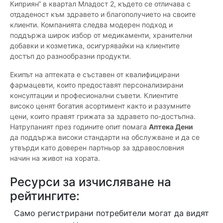
Киприян“ в квартал Младост 2, където се отличава с
отдаденост към здравето и благополучието на своите
клиенти. Компанията следва модерен подход и
поддържа широк избор от медикаменти, хранителни
добавки и козметика, осигурявайки на клиентите
достъп до разнообразни продукти.
Екипът на аптеката е съставен от квалифицирани
фармацевти, които предоставят персонализирани
консултации и професионални съвети. Клиентите
високо ценят богатия асортимент както и разумните
цени, които правят грижата за здравето по-достъпна.
Натрупаният през годините опит помага
Аптека Дени
да поддържа високи стандарти на обслужване и да се
утвърди като доверен партньор за здравословния
начин на живот на хората.
Ресурси за изчисляване на
рейтингите:
Само регистрирани потребители могат да видят