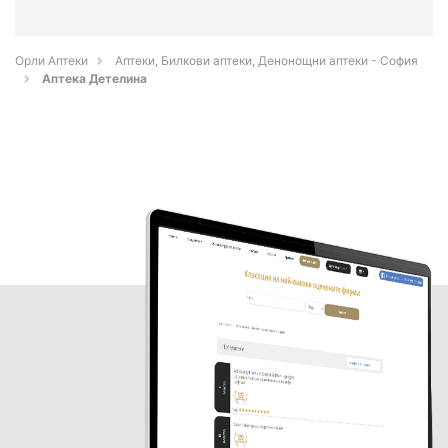
Орли Аптеки
Аптеки, Билкови аптеки, Денонощни аптеки - София
Аптека Детелина