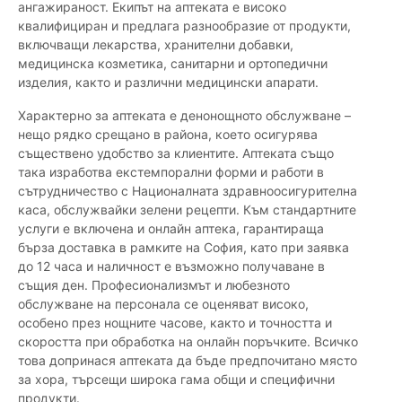
ангажираност. Екипът на аптеката е високо
квалифициран и предлага разнообразие от продукти,
включващи лекарства, хранителни добавки,
медицинска козметика, санитарни и ортопедични
изделия, както и различни медицински апарати.
Характерно за аптеката е денонощното обслужване –
нещо рядко срещано в района, което осигурява
съществено удобство за клиентите. Аптеката също
така изработва екстемпорални форми и работи в
сътрудничество с Националната здравноосигурителна
каса, обслужвайки зелени рецепти. Към стандартните
услуги е включена и онлайн аптека, гарантираща
бърза доставка в рамките на София, като при заявка
до 12 часа и наличност е възможно получаване в
същия ден. Професионализмът и любезното
обслужване на персонала се оценяват високо,
особено през нощните часове, както и точността и
скоростта при обработка на онлайн поръчките. Всичко
това допринася аптеката да бъде предпочитано място
за хора, търсещи широка гама общи и специфични
продукти.