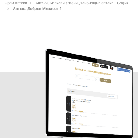
Орли Аптеки
Аптеки, Билкови аптеки, Денонощни аптеки - София
Аптека Добрев Младост 1