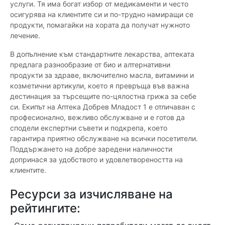
услуги. Тя има богат избор от медикаменти и често
осигурява на клиентите си и по-трудно намиращи се
продукти, помагайки на хората да получат нужното
лечение.
В допълнение към стандартните лекарства, аптеката
предлага разнообразие от био и алтернативни
продукти за здраве, включително масла, витамини и
козметични артикули, което я превръща във важна
дестинация за търсещите по-цялостна грижа за себе
си. Екипът на Аптека Добрев Младост 1 е отличаван с
професионално, вежливо обслужване и е готов да
сподели експертни съвети и подкрепа, което
гарантира приятно обслужване на всички посетители.
Поддържането на добре заредени наличности
допринася за удобството и удовлетвореността на
клиентите.
Ресурси за изчисляване на
рейтингите: