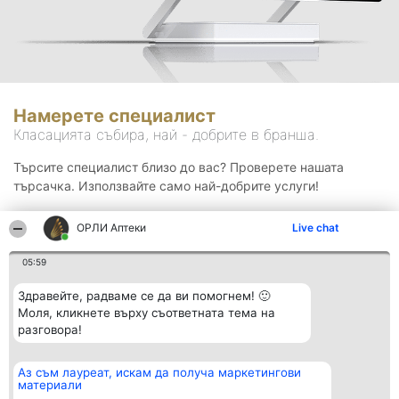
Намерете специалист
Класацията събира, най - добрите в бранша.
Търсите специалист близо до вас? Проверете нашата
търсачка. Използвайте само най-добрите услуги!
ОРЛИ Аптеки
Live chat
Търсене
05:59
Здравейте, радваме се да ви помогнем! 🙂
Моля, кликнете върху съответната тема на
разговора!
Аз съм лауреат, искам да получа маркетингови
Организатор на
Класация
Контакти
материали
класиране
Победители
Контакти
Beautiful Company S.R.L.