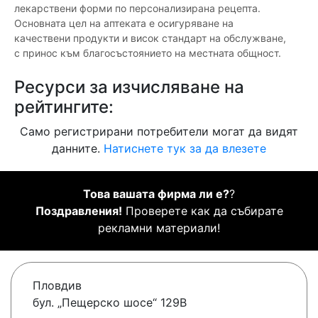
лекарствени форми по персонализирана рецепта.
Основната цел на аптеката е осигуряване на
качествени продукти и висок стандарт на обслужване,
с принос към благосъстоянието на местната общност.
Ресурси за изчисляване на
рейтингите:
Само регистрирани потребители могат да видят
данните.
Натиснете тук за да влезете
Това вашата фирма ли е?
?
Поздравления!
Проверете как да събирате
рекламни материали!
Пловдив
бул. „Пещерско шосе“ 129В