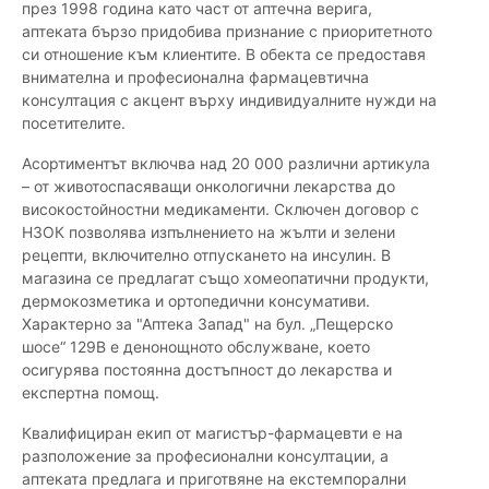
през 1998 година като част от аптечна верига,
аптеката бързо придобива признание с приоритетното
си отношение към клиентите. В обекта се предоставя
внимателна и професионална фармацевтична
консултация с акцент върху индивидуалните нужди на
посетителите.
Асортиментът включва над 20 000 различни артикула
– от животоспасяващи онкологични лекарства до
високостойностни медикаменти. Сключен договор с
НЗОК позволява изпълнението на жълти и зелени
рецепти, включително отпускането на инсулин. В
магазина се предлагат също хомеопатични продукти,
дермокозметика и ортопедични консумативи.
Характерно за "Аптека Запад" на бул. „Пещерско
шосе“ 129В е денонощното обслужване, което
осигурява постоянна достъпност до лекарства и
експертна помощ.
Квалифициран екип от магистър-фармацевти е на
разположение за професионални консултации, а
аптеката предлага и приготвяне на екстемпорални