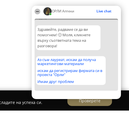
ОРЛИ Аптеки
Live chat
03:14
Здравейте, радваме се да ви
помогнем! 🙂 Моля, кликнете
върху съответната тема на
разговора!
Аз съм лауреат, искам да получа
маркетингови материали
искам да регистрирам фирмата си в
проекта "Орли"
Имам друг проблем
Проверете
ладите на успеха си.