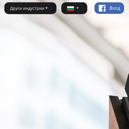
Вход
Други индустрии