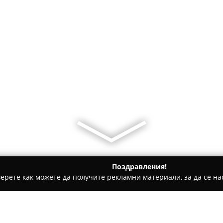
Поздравления!
ерете как можете да получите рекламни материали, за да се нас
щни аптеки - Ловеч
Аптека Извор Фарма