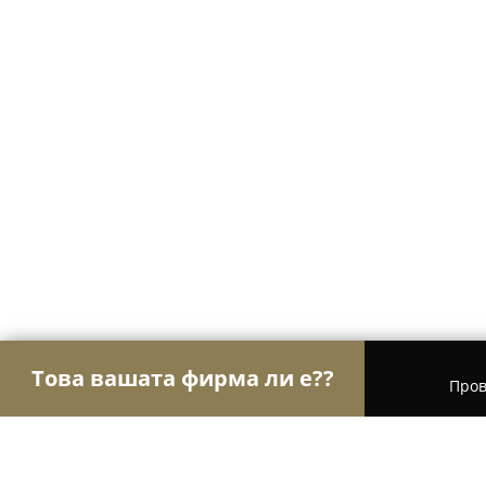
Това вашата фирма ли е??
Пров
Орли Аптеки
Аптеки, Билкови аптеки, Деноно