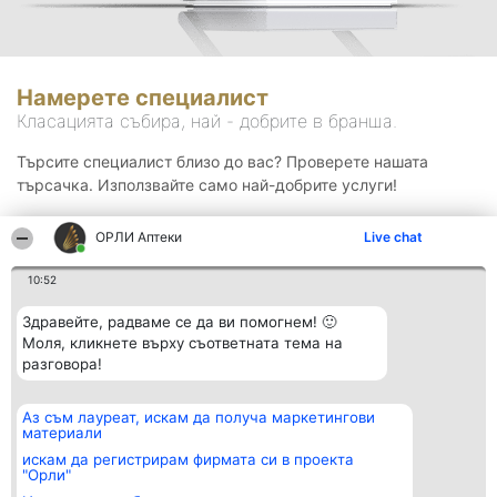
Намерете специалист
Класацията събира, най - добрите в бранша.
Търсите специалист близо до вас? Проверете нашата
търсачка. Използвайте само най-добрите услуги!
ОРЛИ Аптеки
Live chat
Търсене
10:52
Здравейте, радваме се да ви помогнем! 🙂
Моля, кликнете върху съответната тема на
разговора!
Аз съм лауреат, искам да получа маркетингови
Организатор на
Класация
Контакти
материали
класиране
Победители
Контакти
Beautiful Company S.R.L.
Списък на
искам да регистрирам фирмата си в проекта
BulevardulAleea Timișul De
всички
"Орли"
Sus Nr. 2, Bl. A30, Sc. A, Et.
победители