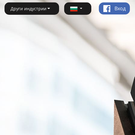
Вход
Други индустрии