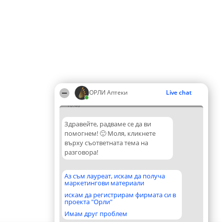
ОРЛИ Аптеки
Live chat
10:48
Здравейте, радваме се да ви
помогнем! 🙂 Моля, кликнете
върху съответната тема на
разговора!
Аз съм лауреат, искам да получа
маркетингови материали
искам да регистрирам фирмата си в
проекта "Орли"
Имам друг проблем