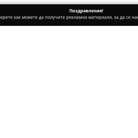
Поздравления!
ерете как можете да получите рекламни материали, за да се нас
ощни аптеки - София
Аптека Нове 8
Относно компанията:
Аптека Нове 8
е разположена
отличава с разнообразие от п
предоставя богат избор от ле
хранителни добавки, витамин
клиентите е компетентен еки
професионални консултации 
артикули. Организацията зал
експертизата на своите служ
В стремежа си да улесни пот