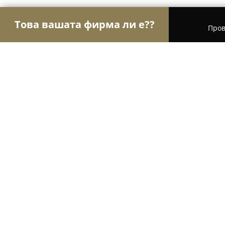
Това вашата фирма ли е??
Пров
Орли Аптеки
Аптеки, Билкови аптеки, Денон
Аптека Нове 8
9.3
(49)
София, бул. „Братя Бъкстон“ 30
Покажи телефонния номер