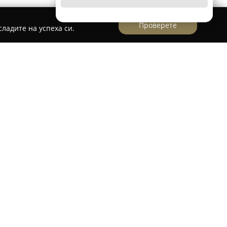
Проверете
ладите на успеха си.
 в София на булевард „Братя Бъкстон“ 30 и се
родукти за здраве и красота. Аптеката
карства, медицинска козметика, качествени
и и био продукти. На разположение на
п от фармацевти, който осигурява
и съдейства при избора на най-подходящите
ага на бързо и точно обслужване и подчертава
ители.
ребителите, аптеката развива удобна онлайн