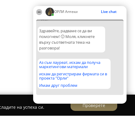
ОРЛИ Аптеки
Live chat
04:27
Здравейте, радваме се да ви
помогнем! 🙂 Моля, кликнете
върху съответната тема на
разговора!
Аз съм лауреат, искам да получа
маркетингови материали
искам да регистрирам фирмата си в
проекта "Орли"
Имам друг проблем
Проверете
ладите на успеха си.