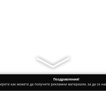
Поздравления!
ерете как можете да получите рекламни материали, за да се нас
ощни аптеки - София
EPharma.Bg