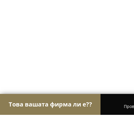
Това вашата фирма ли е??
Пров
Орли Аптеки
Аптеки, Билкови аптеки, Денон