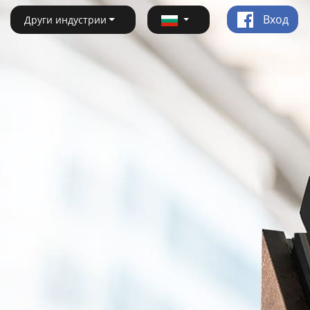
Вход
Други индустрии