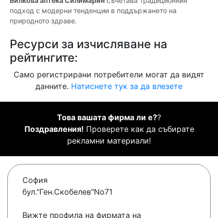
Билкова аптека Силимарин
съчетава традиционния
подход с модерни тенденции в поддържането на
природното здраве.
Ресурси за изчисляване на
рейтингите:
Само регистрирани потребители могат да видят
данните.
Натиснете тук за да влезете
Това вашата фирма ли е?
?
Поздравления!
Проверете как да събирате
рекламни материали!
София
бул."Ген.Скобелев"No71
Вижте профила на фирмата на