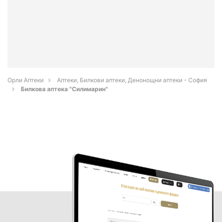
Орли Аптеки
Аптеки, Билкови аптеки, Денонощни аптеки - София
Билкова аптека "Силимарин"