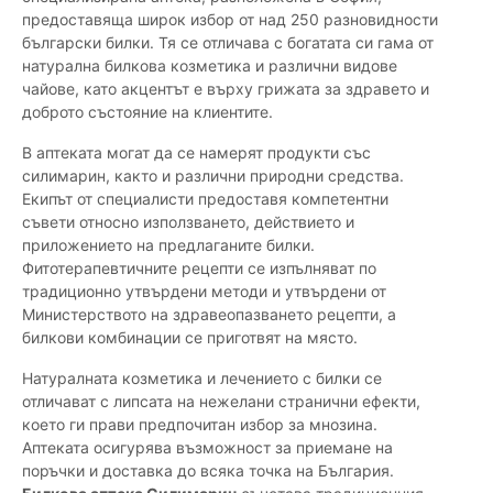
предоставяща широк избор от над 250 разновидности
български билки. Тя се отличава с богатата си гама от
натурална билкова козметика и различни видове
чайове, като акцентът е върху грижата за здравето и
доброто състояние на клиентите.
В аптеката могат да се намерят продукти със
силимарин, както и различни природни средства.
Екипът от специалисти предоставя компетентни
съвети относно използването, действието и
приложението на предлаганите билки.
Фитотерапевтичните рецепти се изпълняват по
традиционно утвърдени методи и утвърдени от
Министерството на здравеопазването рецепти, а
билкови комбинации се приготвят на място.
Натуралната козметика и лечението с билки се
отличават с липсата на нежелани странични ефекти,
което ги прави предпочитан избор за мнозина.
Аптеката осигурява възможност за приемане на
поръчки и доставка до всяка точка на България.