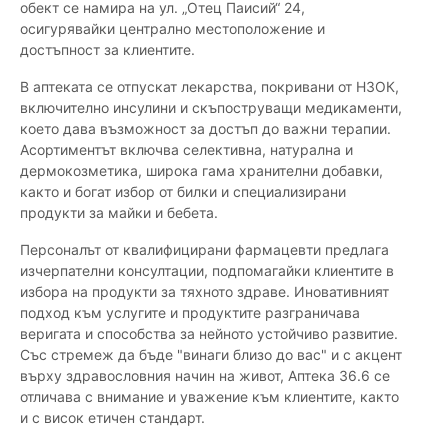
обект се намира на ул. „Отец Паисий“ 24,
осигурявайки централно местоположение и
достъпност за клиентите.
В аптеката се отпускат лекарства, покривани от НЗОК,
включително инсулини и скъпоструващи медикаменти,
което дава възможност за достъп до важни терапии.
Асортиментът включва селективна, натурална и
дермокозметика, широка гама хранителни добавки,
както и богат избор от билки и специализирани
продукти за майки и бебета.
Персоналът от квалифицирани фармацевти предлага
изчерпателни консултации, подпомагайки клиентите в
избора на продукти за тяхното здраве. Иновативният
подход към услугите и продуктите разграничава
веригата и способства за нейното устойчиво развитие.
Със стремеж да бъде "винаги близо до вас" и с акцент
върху здравословния начин на живот, Аптека 36.6 се
отличава с внимание и уважение към клиентите, както
и с висок етичен стандарт.