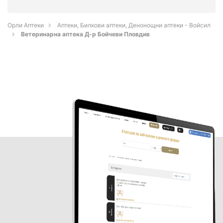
Орли Аптеки
Аптеки, Билкови аптеки, Денонощни аптеки - Войсил
Ветеринарна аптека Д-р Бойчеви Пловдив