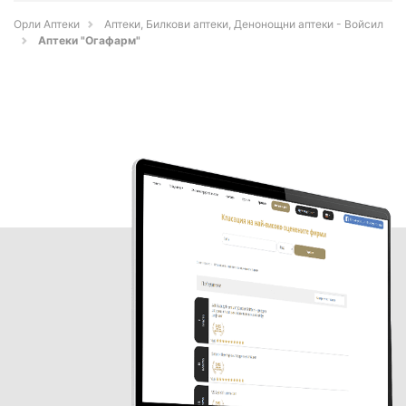
Орли Аптеки
Аптеки, Билкови аптеки, Денонощни аптеки - Войсил
Аптеки "Огафарм"