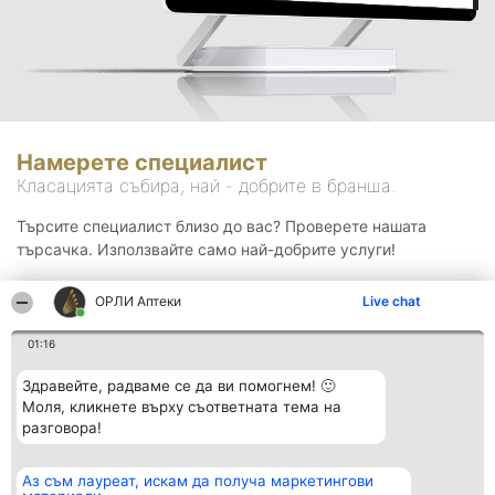
Намерете специалист
Класацията събира, най - добрите в бранша.
Търсите специалист близо до вас? Проверете нашата
търсачка. Използвайте само най-добрите услуги!
ОРЛИ Аптеки
Live chat
Търсене
01:16
Здравейте, радваме се да ви помогнем! 🙂
Моля, кликнете върху съответната тема на
разговора!
Аз съм лауреат, искам да получа маркетингови
Организатор на
Класация
Контакти