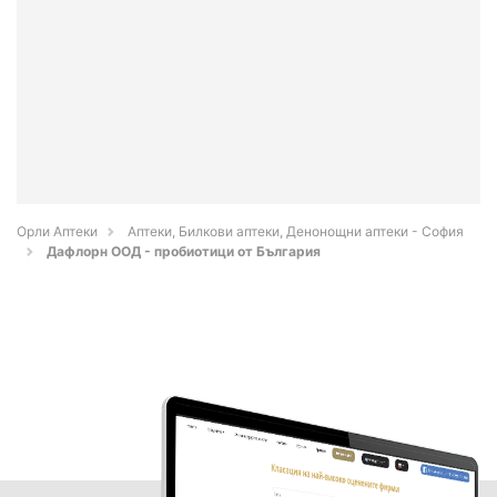
Орли Аптеки
Аптеки, Билкови аптеки, Денонощни аптеки - София
Дафлорн ООД - пробиотици от България