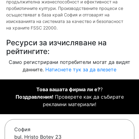
продължителна жизнеспособност и ефективност на
пробиотичните култури. Производствените процеси се
осъществяват в база край София и отговарят на
изискванията на системата за качество и безопасност
на храните FSSC 22000.
Ресурси за изчисляване на
рейтингите:
Само регистрирани потребители могат да видят
данните.
Натиснете тук за да влезете
Това вашата фирма ли е?
?
Поздравления!
Проверете как да събирате
рекламни материали!
София
bul. Hristo Botev 23