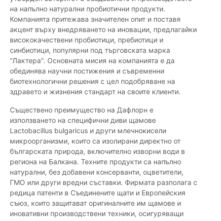
на напълно натурални пробиотични продукти.
Компанията притежава значителен опит и поставя
акцент върху внедряването на иновации, предлагайки
висококачествени пробиотици, пребиотици и
синбиотици, популярни под търговската марка
"Лактера". Основната мисия на компанията е да
обединява научни постижения и съвременни
биотехнологични решения с цел подобряване на
здравето и жизнения стандарт на своите клиенти.
Съществено преимущество на Дафлорн е
използването на специфични диви щамове
Lactobacillus bulgaricus и други млечнокисели
микроорганизми, които са изолирани директно от
българската природа, включително изворни води в
региона на Балкана. Техните продукти са напълно
натурални, без добавени консерванти, оцветители,
ГМО или други вредни съставки. Фирмата разполага с
редица патенти в Съединените щати и Европейския
съюз, които защитават оригиналните им щамове и
иновативни производствени техники, осигуряващи