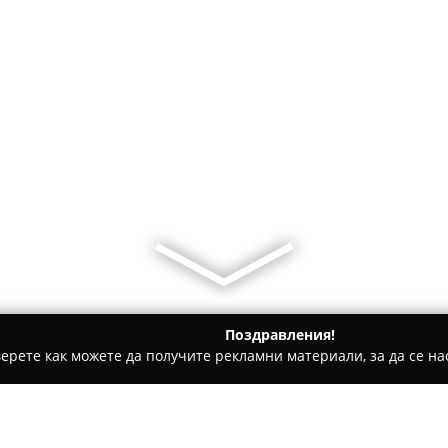
Поздравления!
ерете как можете да получите рекламни материали, за да се нас
ощни аптеки - София
Ремедиум 4