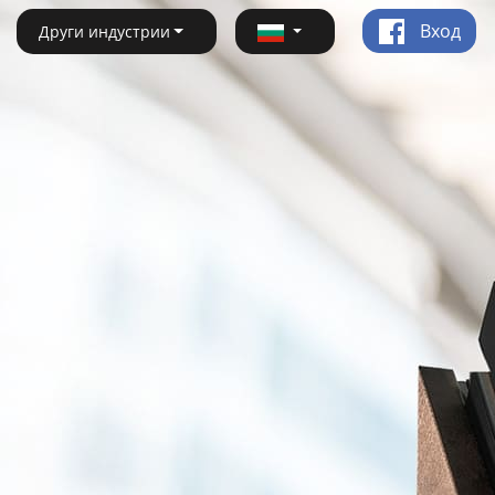
Вход
Други индустрии