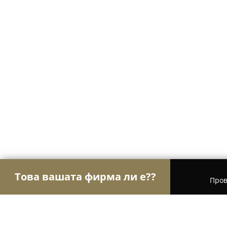
Това вашата фирма ли е??
Пров
Орли Аптеки
Аптеки, Билкови аптеки, Денон