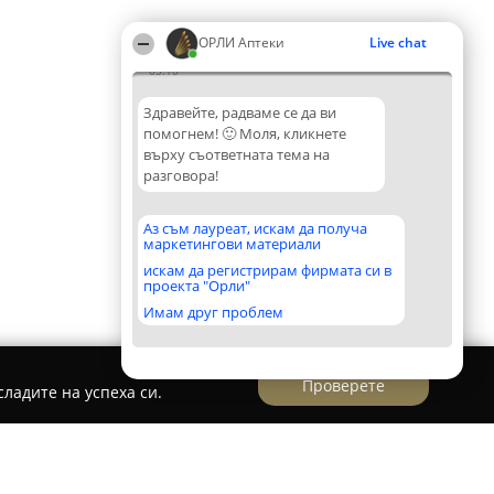
ОРЛИ Аптеки
Live chat
05:10
Здравейте, радваме се да ви
помогнем! 🙂 Моля, кликнете
върху съответната тема на
разговора!
Аз съм лауреат, искам да получа
маркетингови материали
искам да регистрирам фирмата си в
проекта "Орли"
Имам друг проблем
Проверете
ладите на успеха си.