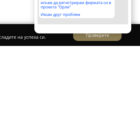
искам да регистрирам фирмата си в
проекта "Орли"
Имам друг проблем
Проверете
ладите на успеха си.
върдена аптека, ситуирана на булевард „Княз
34 в София, която предоставя разнообразие от
панията се фокусира върху предлагането на
ни фармацевтични продукти, както и
ържане на здравето и благополучието на