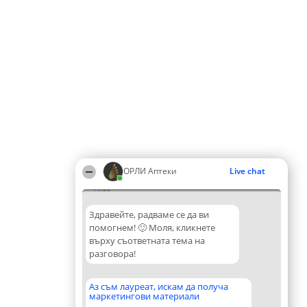
ОРЛИ Аптеки
Live chat
19:22
Здравейте, радваме се да ви
помогнем! 🙂 Моля, кликнете
върху съответната тема на
разговора!
Аз съм лауреат, искам да получа
маркетингови материали