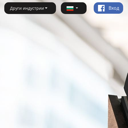
Вход
Други индустрии