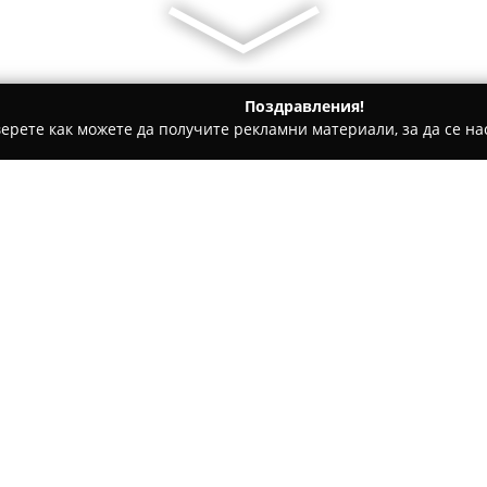
Поздравления!
ерете как можете да получите рекламни материали, за да се нас
ощни аптеки - София
Сити фарма
Относно компанията:
Сити фарма
представлява ут
Александър Дондуков“ номер 
ключови здравни услуги. Ком
обширна гама висококачестве
допълващи артикули за подд
клиентите.