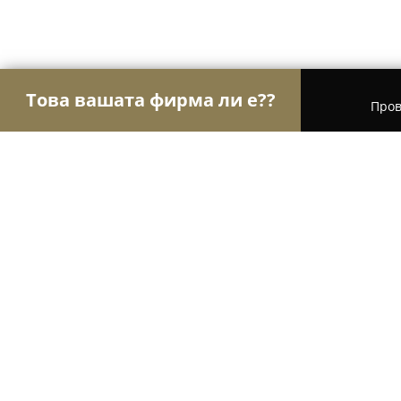
Това вашата фирма ли е??
Пров
Орли Аптеки
Аптеки, Билкови аптеки, Денон
Сити фарма
8.5
(5)
София, бул. „Княз Александър Дондуков" 34