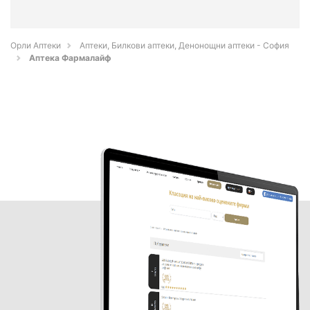
Орли Аптеки
Аптеки, Билкови аптеки, Денонощни аптеки - София
Аптека Фармалайф