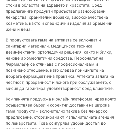
стоки в областта на здравето и красотата. Сред
предлаганите продукти присъстват разнообразни
лекарства, хранителни добавки, висококачествена
козметика, както и специфични изделия за бременни
жени и деца.
В продуктовата гама на аптеката се включват и
санитарни материали, медицинска техника,
дезинфектанти, ортопедични решения, както и билки,
чайове и хомеопатични средства. Персоналът на
Фармалайф се отличава с професионализъм и
позитивно отношение, като следва принципите на
добрата фармацевтична практика. Аптеката залага на
честност, прозрачност и яснота при обслужването, с
мисия да гарантира удовлетвореност сред клиентите.
Компанията поддържа и онлайн платформа, чрез която
осъществява бързи и коректни доставки на широка
гама продукти – включително такива без лекарско
предписание, оторизирани от Изпълнителната агенция
по лекарствата. Това осигурява удобен достъп до