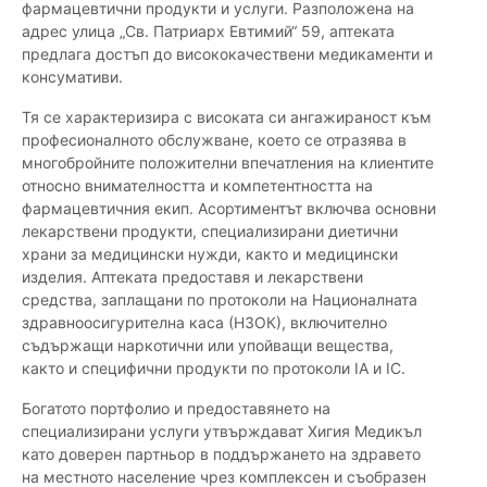
фармацевтични продукти и услуги. Разположена на
адрес улица „Св. Патриарх Евтимий“ 59, аптеката
предлага достъп до висококачествени медикаменти и
консумативи.
Тя се характеризира с високата си ангажираност към
професионалното обслужване, което се отразява в
многобройните положителни впечатления на клиентите
относно внимателността и компетентността на
фармацевтичния екип. Асортиментът включва основни
лекарствени продукти, специализирани диетични
храни за медицински нужди, както и медицински
изделия. Аптеката предоставя и лекарствени
средства, заплащани по протоколи на Националната
здравноосигурителна каса (НЗОК), включително
съдържащи наркотични или упойващи вещества,
както и специфични продукти по протоколи IА и IС.
Богатото портфолио и предоставянето на
специализирани услуги утвърждават Хигия Медикъл
като доверен партньор в поддържането на здравето
на местното население чрез комплексен и съобразен