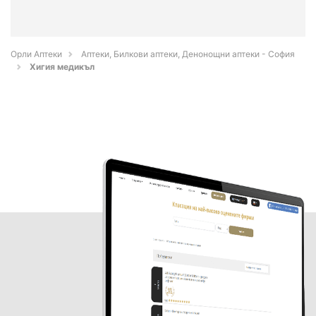
Орли Аптеки
Аптеки, Билкови аптеки, Денонощни аптеки - София
Хигия медикъл