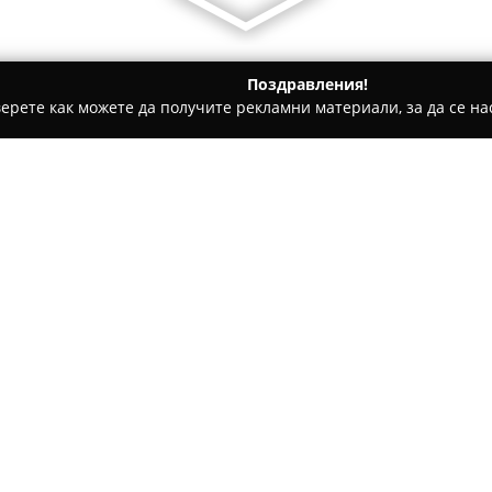
Поздравления!
ерете как можете да получите рекламни материали, за да се нас
ощни аптеки - Добрич
Централна хомеопатична аптека Ха
 Ханеман
Относно компанията:
Централна хомеопатична а
от първите и единствената 
източната част на България. 
работи отдадено за доброто з
разнообразие от хомеопатичн
лицензирани производители.
Съществено предимство на Ц