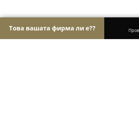
Това вашата фирма ли е??
Пров
Орли Аптеки
Аптеки, Билкови аптеки, Денон
Централна хомеопатична аптека
8.2
(25)
Добрич, бул. „3-ти март“ 4А