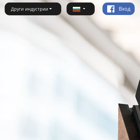
Вход
Други индустрии