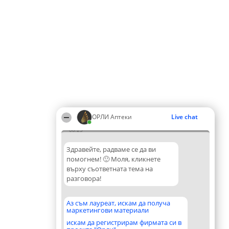
ОРЛИ Аптеки
Live chat
08:25
Здравейте, радваме се да ви
помогнем! 🙂 Моля, кликнете
върху съответната тема на
разговора!
Аз съм лауреат, искам да получа
маркетингови материали
искам да регистрирам фирмата си в