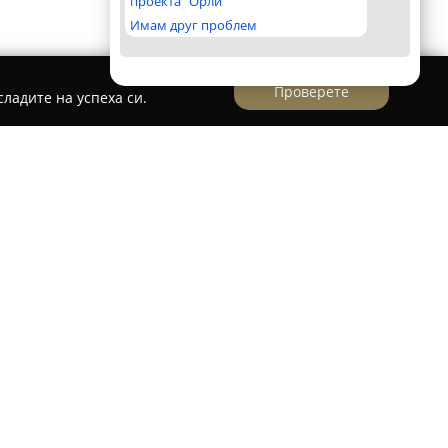
проекта "Орли"
Имам друг проблем
Проверете
ладите на успеха си.
неман
птека Ханеман
в Добрич се отличава като една
специализирана хомеопатична аптека в
С повече от 25 години опит, нейният екип
драве на пациентите. В аптеката се предлага
и медикаменти, които са изготвени от
ентрална хомеопатична аптека Ханеман е