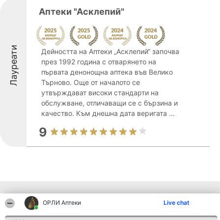
Аптеки "Асклепий"
Лауреати
Дейността на Аптеки „Асклепий“ започва
през 1992 година с отварянето на
първата денонощна аптека във Велико
Търново. Още от началото се
утвърждават високи стандарти на
обслужване, отличаващи се с бързина и
качество. Към днешна дата веригата ...
9
Други фирми от региона
ОРЛИ Аптеки
Live chat