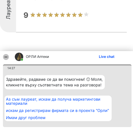
Лауреати
9
ОРЛИ Аптеки
Live chat
Други фирми от региона
14:27
Здравейте, радваме се да ви помогнем! 🙂 Моля,
Организатор на
Класация
Контакти
кликнете върху съответната тема на разговора!
класиране
Победители
Контакти
Beautiful Company S.R.L.
Списък на
BulevardulAleea Timișul De
всички
Аз съм лауреат, искам да получа маркетингови
Sus Nr. 2, Bl. A30, Sc. A, Et.
победители
материали
4, Ap. 13
Правила
București 53-238
искам да регистрирам фирмата си в проекта "Орли"
Статут/Устав
CUI 36737675
Политика за
Имам друг проблем
поверителност