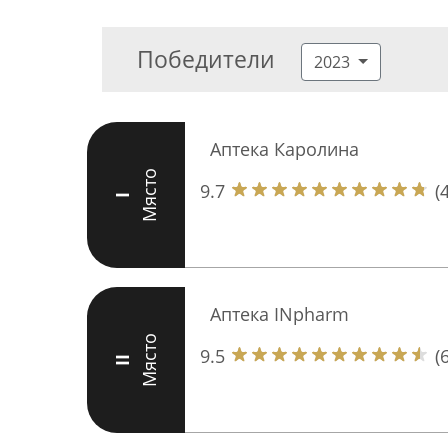
Победители
2023
Аптека Каролина
Място
9.7
(
I
Аптека INpharm
Място
9.5
(
II