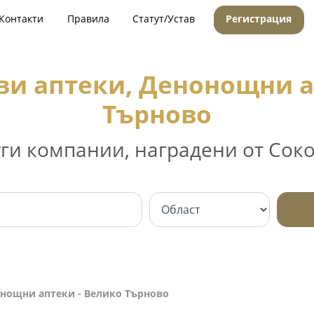
Контакти
Правила
Статут/Устав
Регистрация
ви аптеки, Денонощни а
Търново
уги компании, наградени от Соко
онощни аптеки - Велико Търново