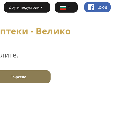
Вход
Други индустрии
птеки - Велико
лите.
Търсене