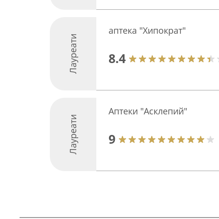
аптека "Хипократ"
Лауреати
8.4
Аптеки "Асклепий"
Лауреати
9